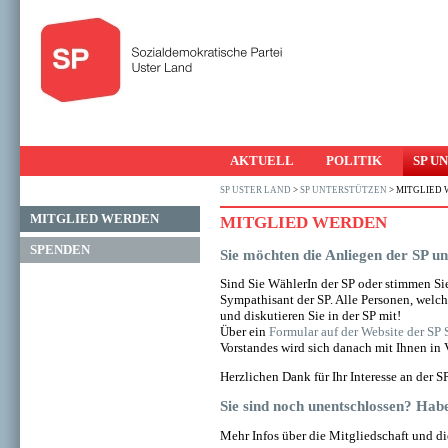
AKTUELL
POLITIK
SP U
SP USTER LAND
>
SP UNTERSTÜTZEN
>
MITGLIED
MITGLIED WERDEN
MITGLIED WERDEN
SPENDEN
Sie möch­ten die An­lie­gen der SP un­
Sind Sie Wäh­le­rIn der SP oder stim­men Si
Sym­pa­thi­sant der SP. Alle Per­so­nen, wel­c
und dis­ku­tie­ren Sie in der SP mit!
Über ein
For­mu­lar auf der Web­site der SP
Vor­stan­des wird sich da­nach mit Ihnen in V
Herz­li­chen Dank für Ihr In­ter­esse an der 
Sie sind noch un­ent­schlos­sen? Hab
Mehr Infos über die Mit­glied­schaft und die 