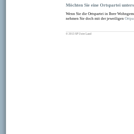
Möch­ten Sie eine Orts­par­tei un­ter­
Wenn Sie die Orts­par­tei in Ihrer Wohn­ge­me
neh­men Sie doch mit der je­wei­li­gen
Ort­par
© 2013 SP Uster Land